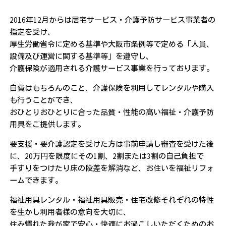
2016年12月からは居宅サービス・介護予防サービス事業者の
指定を受け、
厚生労働省令に定める基準や大阪市条例等で定める「人員、
設備及び運営に関する基準等」を遵守し、
介護保険が適用される介護サービス事業を行っております。
自費はもちろんのこと、介護保険を利用してレンタルや購入
も行うことができ、
おひとりおひとりに合った品質・性能の高い福祉・介護予防
用具をご提供します。
要支援・要介護認定を受けた方は事前申請し審査を受けた後
に、20万円を限度にその1割、2割または3割の自己負担で
手すりをつけたり床の段差を解消など、お住いを福祉リフォ
ームできます。
福祉用具レンタル・福祉用具販売・住宅改修それぞれの特性
を生かし利用者様の意向を大切に、
住み慣れた我が家で安心・快適にお過ごしいただくためのお